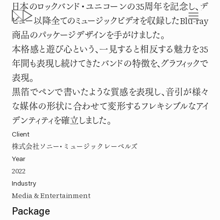
日本のロックバンド・ユニコーンの35周年を記念し、デ
ユニコーン「M.V.P. XXXV」
ビュー以降全てのミュージックビデオを収録したBlu-ray
35年分の音を描く。
商品のパッケージデザインを手がけました。
本格感と遊び心という、一見すると相反する魅力を35
年間も表現し続けてきたバンドの特徴を、グラフィックで
表現。
黒箔でペンで書いたような質感を表現し、音引が様々
な媒体の形状に合わせて変形するフレキシブルなアイ
デンティティを確立しました。
Client
株式会社ソニー・ミュージックレーベルズ
Year
2022
Industry
Media & Entertainment
Package