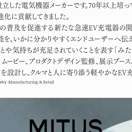
設立した電気機器メーカーです。70年以上培
いく。
の進化に貢献してきました。
Vの普及を促進する新たな急速EV充電器の
能を、いかに分かりやすくエンドユーザーへ伝
ことや気持ちが充足されていくことを表す「みた
b、ムービー、プロダクトデザイン監修、展示ブ
ンを設計し、クルマと人に寄り添う軽やかなEV
stry
:
Manufacturing & Retail