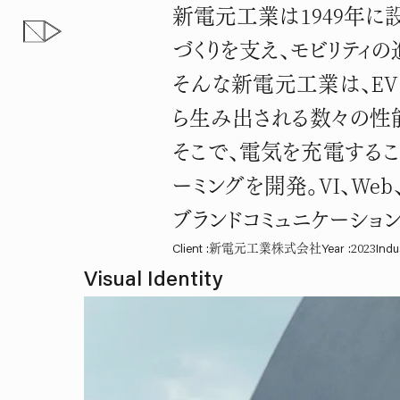
MITUS
新電元工業は1949年に
電気も、気持ちも、充たして
づくりを支え、モビリティ
そんな新電元工業は、E
ら生み出される数々の性
そこで、電気を充電する
ーミングを開発。VI、We
ブランドコミュニケーショ
Client
:
新電元工業株式会社
Year
:
2023
Indu
Visual Identity