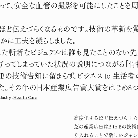
って、安全な血管の撮影を可能にしたことを
ほど伝えづらくなるものです。技術の革新を驚
かに工夫を凝らしました。
た斬新なビジュアルは誰も見たことのない先
ってしまっていた状況の説明につながる「骨抜
o Bの技術告知に留まらず、ビジネス to 生
した。その年の日本産業広告賞大賞をはじめ8
ndustry
:
Health Care
高度化するほど伝えづらくな
芝の産業広告はB to Bの技
り入れることで新しいジャン