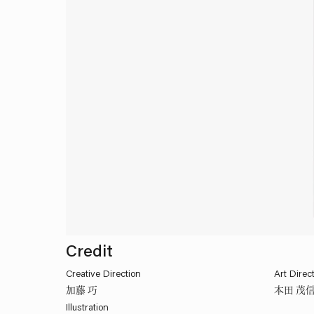
Credit
Creative Direction
Art Direc
加藤 巧
本田 茂
Illustration