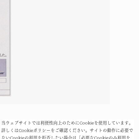
Copywriting
当ウェブサイトでは利便性向上のためにCookieを使用しています。
野友 明
詳しくは
Cookieポリシー
をご確認ください。サイトの動作に必要で
ないCookieの利用を拒否したい場合は「必要なCookieのみ利用を