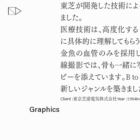
東芝 ｢骨抜きにして､診る。｣
東芝が開発した技術によ
高度な技術も、まるわかり。
ました。
医療技術は、高度化する
に具体的に理解してもらう
金魚の血管のみを採用し
線撮影では、骨も一緒に写
ピーを添えています。B t
新しいジャンルを築きま
Client
:
東京芝浦電気株式会社
Year
:
1984
I
Graphics