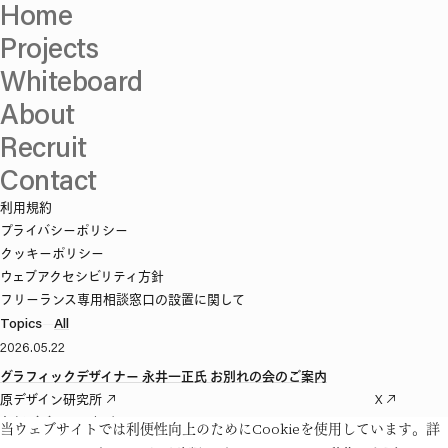
Home
Projects
Whiteboard
About
Recruit
Contact
利用規約
プライバシーポリシー
クッキーポリシー
ウェブアクセシビリティ方針
フリーランス専用相談窓口の設置に関して
Topics
—
All
2026.05.22
グラフィックデザイナー 永井一正氏 お別れの会のご案内
原デザイン研究所
X
色部デザイン研究所
Facebook
当ウェブサイトでは利便性向上のためにCookieを使用しています。詳
大黒デザイン研究室
Instagram