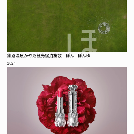
釧路湿原かや沼観光宿泊施設 ぽん・ぽんゆ
2024