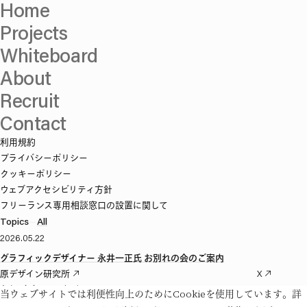
Home
Projects
Whiteboard
About
Recruit
Contact
利用規約
プライバシーポリシー
クッキーポリシー
ウェブアクセシビリティ方針
フリーランス専用相談窓口の設置に関して
Topics
—
All
2026.05.22
グラフィックデザイナー 永井一正氏 お別れの会のご案内
原デザイン研究所
X
色部デザイン研究所
Facebook
当ウェブサイトでは利便性向上のためにCookieを使用しています。詳
大黒デザイン研究室
Instagram